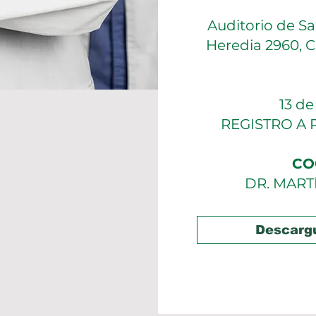
Auditorio de San
Heredia 2960, C
13 de
REGISTRO A 
CO
DR. MART
Descargu