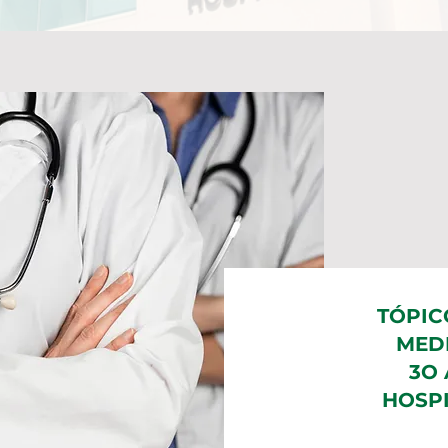
TÓPI
MEDI
3O 
HOSPI