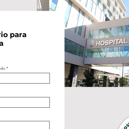
io para
a
ido