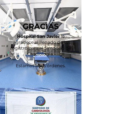
GRACIAS
Hospital San Javier
le
agradece el llenado de su
registro para el Simposio de
Cardiología.
Estamos a sus órdenes.