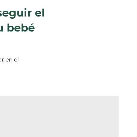
eguir el
su bebé
r en el