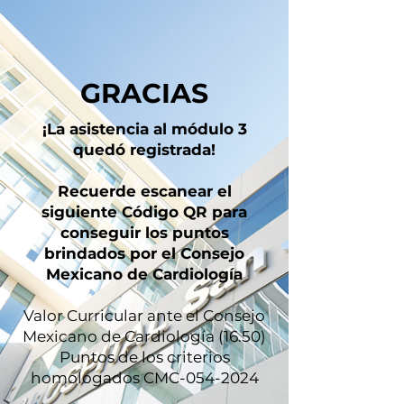
GRACIAS
¡La asistencia al módulo 3
quedó registrada!
Recuerde escanear el
siguiente Código QR para
conseguir los puntos
brindados por el Consejo
Mexicano de Cardiología
Valor Curricular ante el Consejo
Mexicano de Cardiología (16.50)
Puntos de los criterios
homologados CMC-054-2024