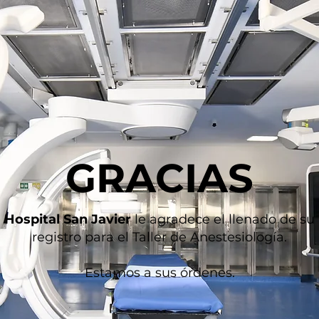
GRACIAS
Hospital San Javier
le agradece el llenado de su
registro para el Taller de Anestesiología.
Estamos a sus órdenes.