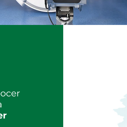
nocer
a
er